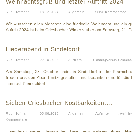
Weihnachtsgruß und letzter Auftritt 2024
Rudi Hofmann
18.12.2024
Allgemein
Keine Kommentare
Wir wünschen allen Meschen eine friedvolle Weihnacht und ein gu
Auftritt 2024 ist beim Criesbacher Winterzauber am Samstag, 21.
Liederabend in Sindeldorf
Rudi Hofmann
22.10.2023
Auftritte
,
Gesangverein Criesba
Am Samstag., 28. Oktober findet in Sindeldorf in der Pfarrsche
freuen uns den Abend mitzugestalten und bedanken uns für die
„Eintracht“ Sindeldorf.
Sieben Criesbacher Kostbarkeiten….
Rudi Hofmann
05.06.2013
Allgemein
,
Auftritte
,
Auftrit
Kommentare
…wurden unseren chinesischen Besuchern während ihres Aben