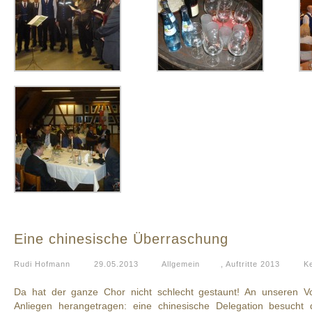
Eine chinesische Überraschung
Rudi Hofmann
29.05.2013
Allgemein
,
Auftritte 2013
K
Da hat der ganze Chor nicht schlecht gestaunt! An unseren V
Anliegen herangetragen: eine chinesische Delegation besucht