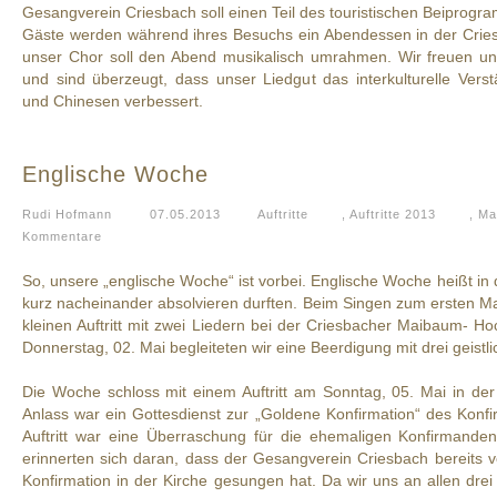
Gesangverein Criesbach soll einen Teil des touristischen Beiprogra
Gäste werden während ihres Besuchs ein Abendessen in der Crie
unser Chor soll den Abend musikalisch umrahmen. Wir freuen uns
und sind überzeugt, dass unser Liedgut das interkulturelle Ver
und Chinesen verbessert.
Englische Woche
Rudi Hofmann
07.05.2013
Auftritte
,
Auftritte 2013
,
Ma
Kommentare
So, unsere „englische Woche“ ist vorbei. Englische Woche heißt in de
kurz nacheinander absolvieren durften. Beim Singen zum ersten Mai
kleinen Auftritt mit zwei Liedern bei der Criesbacher Maibaum- H
Donnerstag, 02. Mai begleiteten wir eine Beerdigung mit drei geistl
Die Woche schloss mit einem Auftritt am Sonntag, 05. Mai in der 
Anlass war ein Gottesdienst zur „Goldene Konfirmation“ des Konf
Auftritt war eine Überraschung für die ehemaligen Konfirmande
erinnerten sich daran, dass der Gesangverein Criesbach bereits v
Konfirmation in der Kirche gesungen hat. Da wir uns an allen drei