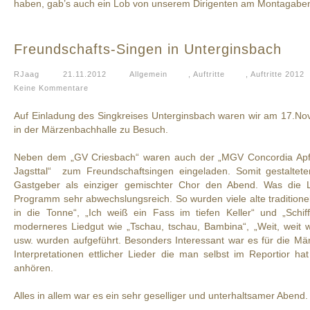
haben, gab’s auch ein Lob von unserem Dirigenten am Montagabe
Freundschafts-Singen in Unterginsbach
RJaag
21.11.2012
Allgemein
,
Auftritte
,
Auftritte 2012
Keine Kommentare
Auf Einladung des Singkreises Unterginsbach waren wir am 17.N
in der Märzenbachhalle zu Besuch.
Neben dem „GV Criesbach“ waren auch der „MGV Concordia Apf
Jagsttal“ zum Freundschaftsingen eingeladen. Somit gestaltet
Gastgeber als einziger gemischter Chor den Abend. Was die 
Programm sehr abwechslungsreich. So wurden viele alte traditione
in die Tonne“, „Ich weiß ein Fass im tiefen Keller“ und „Schif
moderneres Liedgut wie „Tschau, tschau, Bambina“, „Weit, weit we
usw. wurden aufgeführt. Besonders Interessant war es für die M
Interpretationen ettlicher Lieder die man selbst im Reportior 
anhören.
Alles in allem war es ein sehr geselliger und unterhaltsamer Abend.