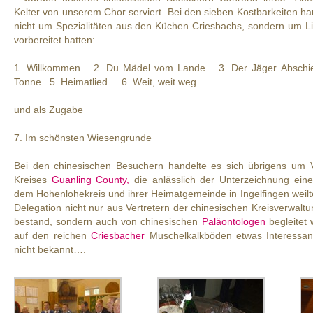
Kelter von unserem Chor serviert. Bei den sieben Kostbarkeiten h
nicht um Spezialitäten aus den Küchen Criesbachs, sondern um Liede
vorbereitet hatten:
1. Willkommen 2. Du Mädel vom Lande 3. Der Jäger Abschie
Tonne 5. Heimatlied 6. Weit, weit weg
und als Zugabe
7. Im schönsten Wiesengrunde
Bei den chinesischen Besuchern handelte es sich übrigens um V
Kreises
Guanling County,
die anlässlich der Unterzeichnung eine
dem Hohenlohekreis und ihrer Heimatgemeinde in Ingelfingen weilt
Delegation nicht nur aus Vertretern der chinesischen Kreisverwal
bestand, sondern auch von chinesischen
Paläontologen
begleitet 
auf den reichen
Criesbacher
Muschelkalkböden etwas Interessante
nicht bekannt….