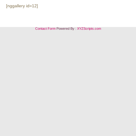
[nggallery id=12]
Contact Form
Powered By :
XYZScripts.com