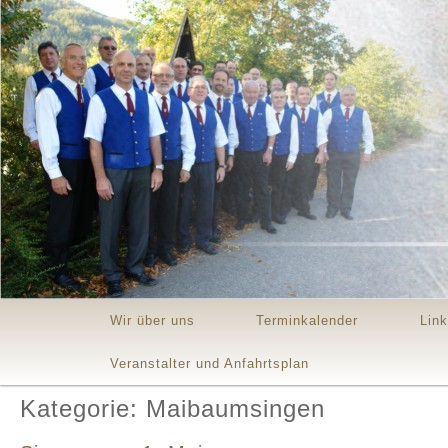
Main menu
Skip to primary content
Skip to secondary content
Wir über uns
Terminkalender
Lin
Veranstalter und Anfahrtsplan
Kategorie: Maibaumsingen