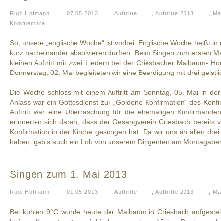
Rudi Hofmann
07.05.2013
Auftritte
,
Auftritte 2013
,
Ma
Kommentare
So, unsere „englische Woche“ ist vorbei. Englische Woche heißt in de
kurz nacheinander absolvieren durften. Beim Singen zum ersten Mai
kleinen Auftritt mit zwei Liedern bei der Criesbacher Maibaum- H
Donnerstag, 02. Mai begleiteten wir eine Beerdigung mit drei geistl
Die Woche schloss mit einem Auftritt am Sonntag, 05. Mai in der 
Anlass war ein Gottesdienst zur „Goldene Konfirmation“ des Konf
Auftritt war eine Überraschung für die ehemaligen Konfirmande
erinnerten sich daran, dass der Gesangverein Criesbach bereits v
Konfirmation in der Kirche gesungen hat. Da wir uns an allen drei
haben, gab’s auch ein Lob von unserem Dirigenten am Montagabe
Singen zum 1. Mai 2013
Rudi Hofmann
01.05.2013
Auftritte
,
Auftritte 2013
,
Ma
Bei kühlen 9°C wurde heute der Maibaum in Criesbach aufgestellt