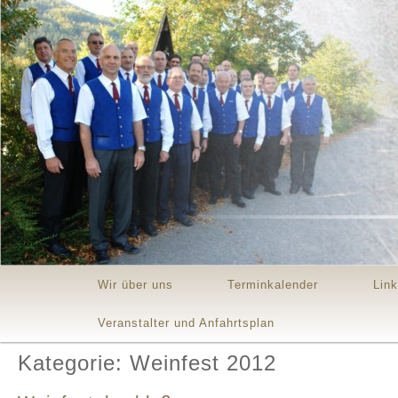
Main menu
Skip to primary content
Skip to secondary content
Wir über uns
Terminkalender
Lin
Veranstalter und Anfahrtsplan
Kategorie: Weinfest 2012