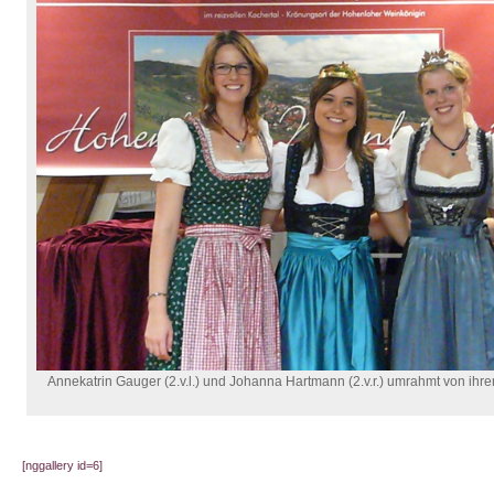
Annekatrin Gauger (2.v.l.) und Johanna Hartmann (2.v.r.) umrahmt von ih
[nggallery id=6]