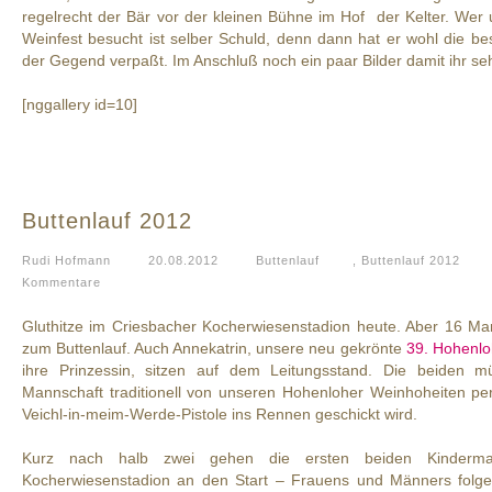
regelrecht der Bär vor der kleinen Bühne im Hof der Kelter. We
Weinfest besucht ist selber Schuld, denn dann hat er wohl die bes
der Gegend verpaßt. Im Anschluß noch ein paar Bilder damit ihr seh
[nggallery id=10]
Buttenlauf 2012
Rudi Hofmann
20.08.2012
Buttenlauf
,
Buttenlauf 2012
Kommentare
Gluthitze im Criesbacher Kocherwiesenstadion heute. Aber 16 Ma
zum Buttenlauf. Auch Annekatrin, unsere neu gekrönte
39. Hohenlo
ihre Prinzessin, sitzen auf dem Leitungsstand. Die beiden mü
Mannschaft traditionell von unseren Hohenloher Weinhoheiten per
Veichl-in-meim-Werde-Pistole ins Rennen geschickt wird.
Kurz nach halb zwei gehen die ersten beiden Kinderman
Kocherwiesenstadion an den Start – Frauens und Männers folgen 