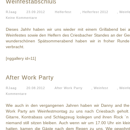
Weinfestabschluß
RJaag
23.09.2012
Helferfest
,
Helferfest 2012
,
Weinf
Keine Kommentare
Dieses Jahhr haben wir uns wieder mit einem Grillabend bei a
Weinfestes sowie den Helfern des Criesbacher Standes an der Ge
wunderschönen Spätsommerabend haben wir in froher Runde 
verbracht.
[nggallery id=11]
After Work Party
RJaag
20.08.2012
After Work Party
,
Weinfest
,
Weinf
Kommentare
Wie auch in den vergangenen Jahren haben wir Danny and the 
Work Party am Weinfestmontag zu uns nach Criesbach geholt
Gitarre, Kontrabass und Schlagzeug loslegen und ihren Rock ´
niemand still sitzen bleiben. Auch wenn wir um 17.00 Uhr ein kle
hatten, kamen die Gäste nach dem Regen zu uns. Wie gewohnt 