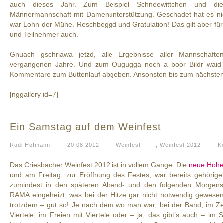
auch dieses Jahr. Zum Beispiel Schneewittchen und di
Männermannschaft mit Damenunterstützung. Geschadet hat es nich
war Lohn der Mühe. Reschbeggd und Gratulation! Das gilt aber für
und Teilnehmer auch.
Gnuach gschriawa jetzd, alle Ergebnisse aller Mannschafte
vergangenen Jahre. Und zum Ougugga noch a boor Bildr waid’r
Kommentare zum Buttenlauf abgeben. Ansonsten bis zum nächsten
[nggallery id=7]
Ein Samstag auf dem Weinfest
Rudi Hofmann
20.08.2012
Weinfest
,
Weinfest 2012
K
Das Criesbacher Weinfest 2012 ist in vollem Gange. Die
neue Hohe
und am Freitag, zur Eröffnung des Festes, war bereits gehörige
zumindest in den späteren Abend- und den folgenden Morgens
RAMA eingeheizt, was bei der Hitze gar nicht notwendig gewese
trotzdem – gut so! Je nach dem wo man war, bei der Band, im Zelt 
Viertele, im Freien mit Viertele oder – ja, das gibt’s auch – im