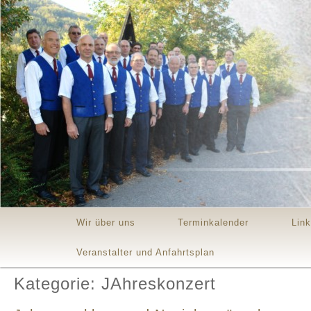
Main menu
Skip to primary content
Skip to secondary content
Wir über uns
Terminkalender
Lin
Veranstalter und Anfahrtsplan
Kategorie: JAhreskonzert