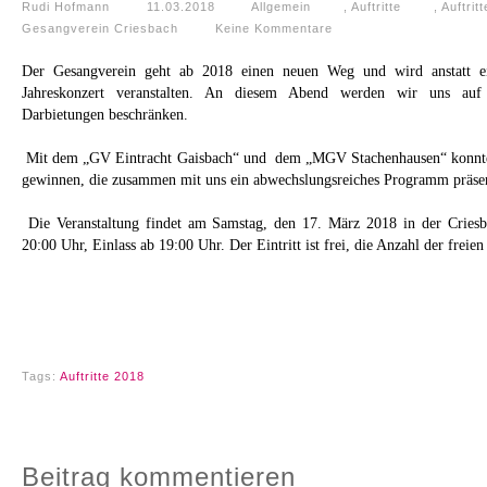
Rudi Hofmann
11.03.2018
Allgemein
,
Auftritte
,
Auftrit
Gesangverein Criesbach
Keine Kommentare
Der Gesangverein geht ab 2018 einen neuen Weg und wird anstatt ein
Jahreskonzert veranstalten. An diesem Abend werden wir uns auf a
Darbietungen beschränken.
Mit dem „GV Eintracht Gaisbach“ und dem „MGV Stachenhausen“ konnte
gewinnen, die zusammen mit uns ein abwechslungsreiches Programm präse
Die Veranstaltung findet am Samstag, den 17. März 2018 in der Criesba
20:00 Uhr, Einlass ab 19:00 Uhr. Der Eintritt ist frei, die Anzahl der freien 
Tags:
Auftritte 2018
Beitrag kommentieren