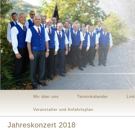
Main menu
Skip to primary content
Skip to secondary content
Wir über uns
Terminkalender
Lin
Veranstalter und Anfahrtsplan
Jahreskonzert 2018