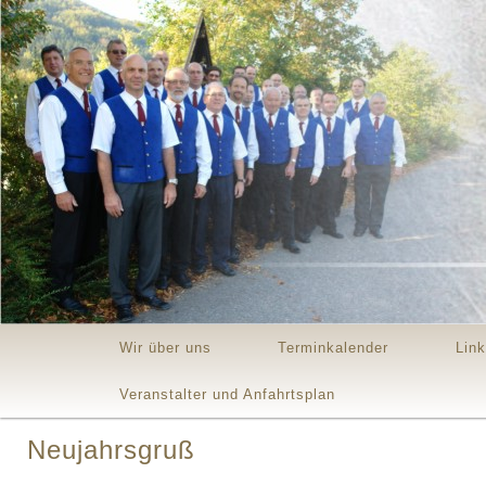
Main menu
Skip to primary content
Skip to secondary content
Wir über uns
Terminkalender
Lin
Veranstalter und Anfahrtsplan
Neujahrsgruß