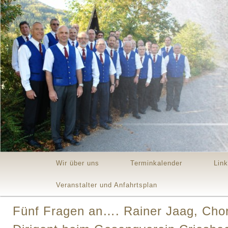
Main menu
Skip to primary content
Skip to secondary content
Wir über uns
Terminkalender
Lin
Veranstalter und Anfahrtsplan
Fünf Fragen an…. Rainer Jaag, Chor