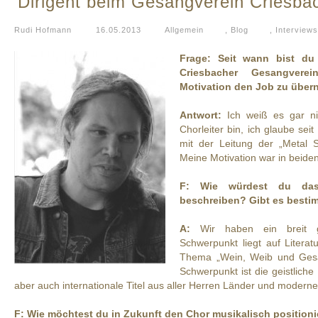
Dirigent beim Gesangverein Criesba
Rudi Hofmann
16.05.2013
Allgemein
,
Blog
,
Interviews
Frage: Seit wann bist du 
Criesbacher Gesangver
Motivation den Job zu übe
Antwort:
Ich weiß es gar ni
Chorleiter bin, ich glaube sei
mit der Leitung der „Metal 
Meine Motivation war in beiden
F: Wie würdest du das
beschreiben? Gibt es best
A:
Wir haben ein breit ge
Schwerpunkt liegt auf Literat
Thema „Wein, Weib und Gesan
Schwerpunkt ist die geistliche
aber auch internationale Titel aus aller Herren Länder und moderne
F:
Wie möchtest du in Zukunft den Chor musikalisch position