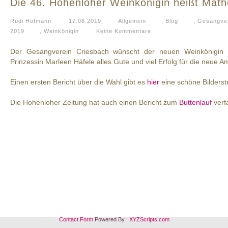
Die 46. Hohenloher Weinkönigin heißt Mat
Rudi Hofmann
17.08.2019
Allgemein
,
Blog
,
Gesangver
2019
,
Weinkönigin
Keine Kommentare
Der Gesangverein Criesbach wünscht der neuen Weinkönigin 
Prinzessin Marleen Häfele alles Gute und viel Erfolg für die neue Am
Einen ersten Bericht über die Wahl gibt es
hier
eine schöne Bilders
Die Hohenloher Zeitung hat auch einen Bericht zum
Buttenlauf
verf
Contact Form
Powered By :
XYZScripts.com