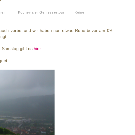
r
mein
,
Kochertaler Geniessertour
Keine
n auch vorbei und wir haben nun etwas Ruhe bevor am 09.
ngt.
n Samstag gibt es
hier.
gnet.