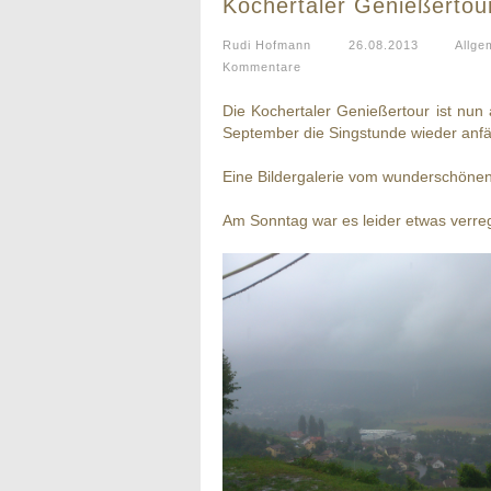
Kochertaler Genießertou
Rudi Hofmann
26.08.2013
Allge
Kommentare
Die Kochertaler Genießertour ist nu
September die Singstunde wieder anfä
Eine Bildergalerie vom wunderschöne
Am Sonntag war es leider etwas verre