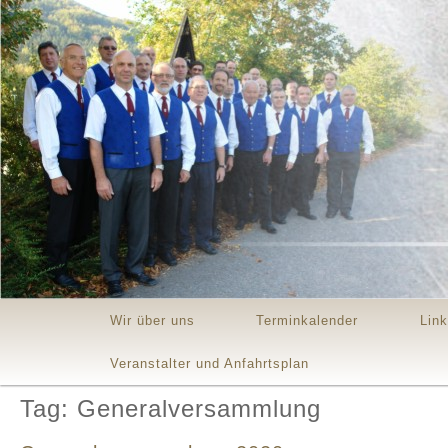
Main menu
Skip to primary content
Skip to secondary content
Wir über uns
Terminkalender
Lin
Veranstalter und Anfahrtsplan
Tag: Generalversammlung