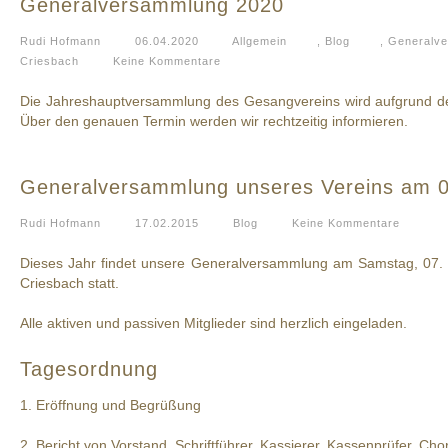
Generalversammlung 2020
Rudi Hofmann
06.04.2020
Allgemein
,
Blog
,
Generalv
Criesbach
Keine Kommentare
Die Jahreshauptversammlung des Gesangvereins wird aufgrund 
Über den genauen Termin werden wir rechtzeitig informieren.
Generalversammlung unseres Vereins am 
Rudi Hofmann
17.02.2015
Blog
Keine Kommentare
Dieses Jahr findet unsere Generalversammlung am Samstag, 07. M
Criesbach statt.
Alle aktiven und passiven Mitglieder sind herzlich eingeladen.
Tagesordnung
1. Eröffnung und Begrüßung
2. Bericht von Vorstand, Schriftführer, Kassierer, Kassenprüfer, Chor