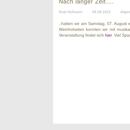
Nach langer Zeit….
Rudi Hofmann
09.08.2021
Allge
..hatten wir am Samstag, 07. August e
Weinhoheiten konnten wir mit musikal
Veranstaltung findet sich
hier
. Viel Sp