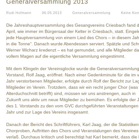
Generalversammlung 2013
Rudi Hofmann
06.05.2013
Generalversammlung
Keine Ko
Die Jahreshauptversammlung des Gesangvereins Criesbach fand d
April, wie immer im Bürgersaal der Kelter in Criesbach, statt. Eingele
jede Hauptversammlung von einem Lied des Chors – in diesem Jah
in die Tonne“. Danach wurde Abendessen serviert. Spätzle und Sch
Werner Wicharz kredenzt – es hat gemundet, und alle Mitglieder da
vollem Magen auf die eigentliche Versammlung eingestimmt.
Mit dem Klingeln der Vereinsglocke wurde die Generalversammlun
Vorstand, Rolf Jaag, eröffnet. Nach einer Gedenkminute für die im
Jahr verstorbenen Mitglieder, erfolgte durch Rolf der Bericht zur La
Mitglieder im Verein. Trotzdem, dass wir ein recht junger Chor (was
Alterduchschnitt betrifft) sind, müssen wir uns anstrengen, auch in
Zukunft uns aktiv um neue Mitglieder zu bemühen. Es erfolgte der 
des 1. Vorstands zu den vom GVC durchgeführten Veranstaltunge
Jahr und zur Lage des Vereins insgesamt.
Danach der Bericht des Schriftführers, Karl Jaag, der die Statistiken
Chorproben, Auftritten des Chors und Veranstalungen des Vereine
verlaß. Durchaus kritisch und berechtigt hat Karl bemerkt, dass die 