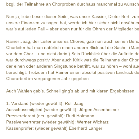
bzgl. der Teilnahme an Chorproben durchaus manchmal zu wünsche
Nun ja, liebe Leser dieser Seite, was unser Kassier, Dieter Bort, z
unsere Finanzen zu sagen hat, werde ich hier sicher nicht erwähnen
war’s auf jeden Fall – aber eben nur für die Ohren der Mitglieder b
Rainer Jaag, der Leiter unseres Chores, gab nun auch seinen Berich
Chorleiter hat man natürlich einen andern Blick auf die Sache. (Man
vor dem Chor – und nicht darin.) Sein Rückblick über die Auftritte 
war durchwegs positiv. Aber auch Kritik was die Teilnahme der Chor
der einen oder anderen Singstunde betrifft, war zu hören – wohl au
berechtigt. Trotzdem hat Rainer einen absolut positiven Eindruck de
Chorarbeit im vergangenen Jahr gegeben.
Auch Wahlen gab’s. Schnell ging’s ab und mit klaren Ergebnissen:
1. Vorstand (wieder gewählt): Rolf Jaag
Ausschussmitglied (wieder gewählt): Jürgen Assenheimer
Pressereferent (neu gewählt): Rudi Hofmann
Passivenvertreter (wieder gewählt): Werner Wicharz
Kassenprüfer: (wieder gewählt) Eberhard Langer