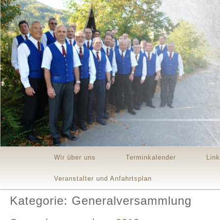
Main menu
Skip to primary content
Skip to secondary content
Wir über uns
Terminkalender
Lin
Veranstalter und Anfahrtsplan
Kategorie: Generalversammlung